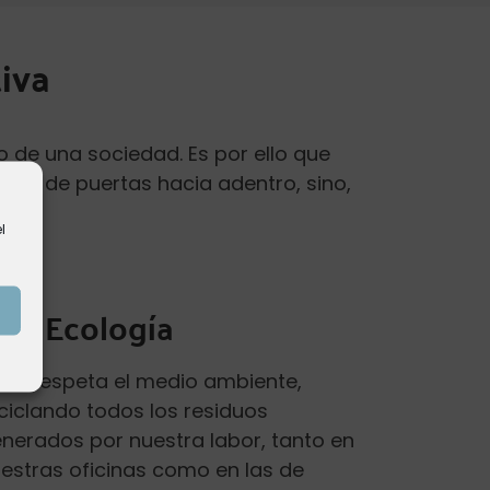
iva
 de una sociedad. Es por ello que
nte de puertas hacia adentro, sino,
l
Ecología
d0 respeta el medio ambiente,
ciclando todos los residuos
nerados por nuestra labor, tanto en
estras oficinas como en las de