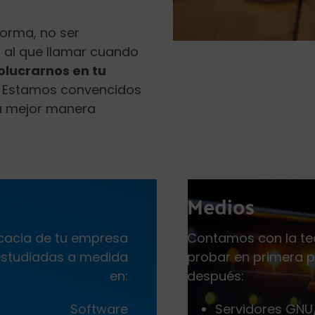
orma, no ser
 al que llamar cuando
lucrarnos en tu
. Estamos convencidos
la mejor manera
Medios
icacia de tu empresa
Contamos con la t
estudiadas a medida
probar en primera p
en:
después:
Software
Servidores GNU