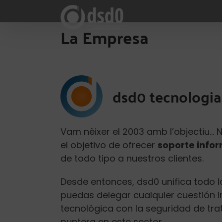
Skip
to
La Empresa
content
dsd0 tecnologia
Vam nèixer el 2003 amb l’objectiu…
el objetivo de ofrecer
soporte infor
de todo tipo a nuestros clientes.
Desde entonces, dsd0 unifica todo 
puedas delegar cualquier cuestión 
tecnológica con la seguridad de tr
puntera en este sector.