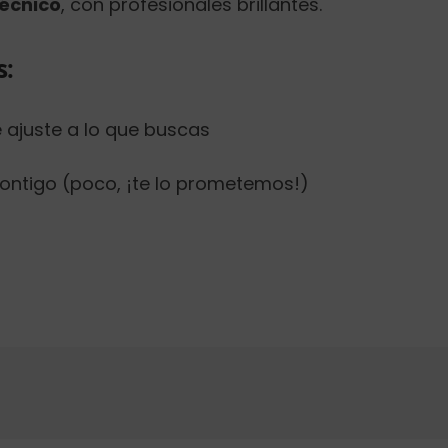
écnico
, con profesionales brillantes.
s:
e ajuste a lo que buscas
ontigo (poco, ¡te lo prometemos!)