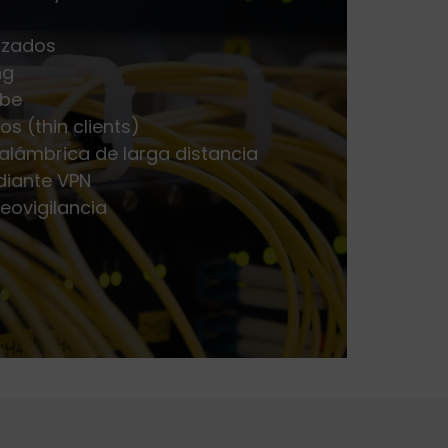
lizados
ng
ube
os (thin clients)
alámbrica de larga distancia
diante VPN
eovigilancia