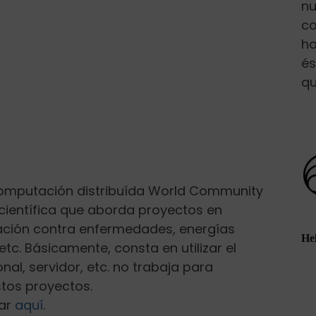
nu
co
ha
és
qu
omputación distribuída World Community
científica que aborda proyectos en
gación contra enfermedades, energías
etc. Básicamente, consta en utilizar el
al, servidor, etc. no trabaja para
tos proyectos.
rar
aquí
.