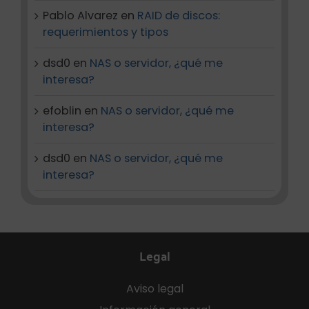
Pablo Alvarez
en
RAID de discos:
requerimientos y tipos
dsd0
en
NAS o servidor, ¿qué me
interesa?
efoblin
en
NAS o servidor, ¿qué me
interesa?
dsd0
en
NAS o servidor, ¿qué me
interesa?
Legal
Aviso legal