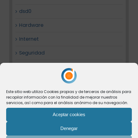
dsd0
Hardware
Internet
Seguridad
Software
Web
Este sitio web utiliza Cookies propias y de terceros de análisis para
recopilar información con la finalidad de mejorar nuestros
servicios, así como para el análisis anónimo de su navegación.
Entradas recientes
Aceptar cookies
DSD0 impulsa la certificación ENS de
Denegar
categoría media de la plataforma