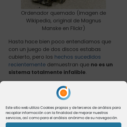
Ordenador quemado (imagen de
Wikipedia, original de Magnus
Manske en Flickr)
Hasta hace bien poco entendíamos que
con un juego de dos discos estabas
cubierto, pero los
hechos sucedidos
recientemente
demuestran que
no es un
sistema totalmente infalible
.
Backup on line
Con la llegada del ADSL a alta velocidad y,
Este sitio web utiliza Cookies propias y de terceros de análisis para
recopilar información con la finalidad de mejorar nuestros
sobretodo, la fibra óptica, este sistema
servicios, así como para el análisis anónimo de su navegación.
sería, quizá, y combinándolo con un par de