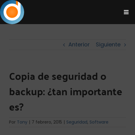
Saltar
al
Tog
contenido
Navi
Nosotros
Anterior
Siguiente
Kit Digital
Made in dsd0
Copia de seguridad o
backup: ¿tan importante
Servicios
es?
Blog
Por
Tony
|
7 febrero, 2015
|
Seguridad
,
Software
Contacto