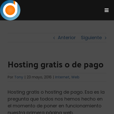
Saltar
al
Tog
contenido
Navi
Nosotros
Anterior
Siguiente
Kit Digital
Made in dsd0
Hosting gratis o de pago
Servicios
Por
Tony
|
23 mayo, 2016
|
Internet
,
Web
Blog
Hosting gratis o hosting de pago. Esa es la
pregunta que todos nos hemos hecho en
el momento de poner en funcionamiento
Contacto
nuestra primera página web.