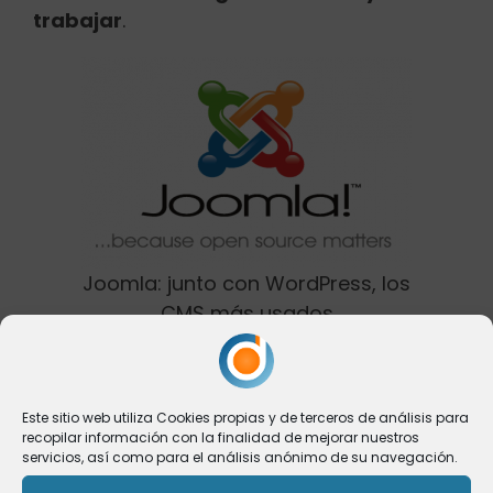
trabajar
.
Joomla: junto con WordPress, los
CMS más usados
En el caso de un blog en un servicio no
compartido, es decir, en tu hosting, con un
Este sitio web utiliza Cookies propias y de terceros de análisis para
poco de maña y con unos conocimientos
recopilar información con la finalidad de mejorar nuestros
mínimos, en nada y menos también
servicios, así como para el análisis anónimo de su navegación.
puedes tenerlo a punto. Es más, hoy en día