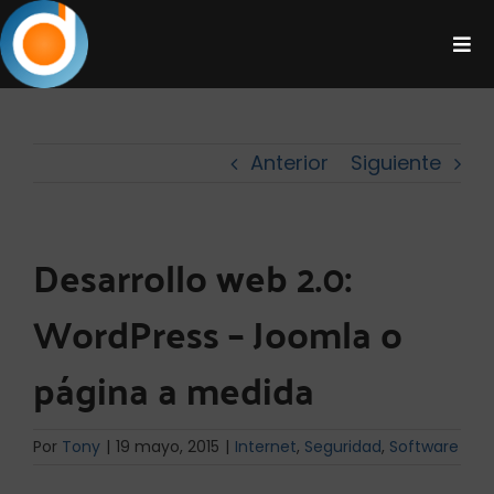
Saltar
al
Tog
contenido
Navi
Nosotros
Anterior
Siguiente
Kit Digital
Made in dsd0
Desarrollo web 2.0:
WordPress – Joomla o
Servicios
página a medida
Blog
Por
Tony
|
19 mayo, 2015
|
Internet
,
Seguridad
,
Software
Contacto