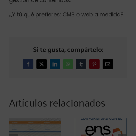
gestión de contenidos.
¿Y tú qué prefieres: CMS o web a medida?
Si te gusta, compártelo:
Facebook
X
LinkedIn
WhatsApp
Tumblr
Pinterest
Correo
electrónico
Artículos relacionados
DSD0
impulsa la
Actualización
certificación
de la versión