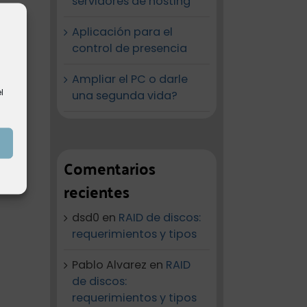
servidores de hosting
Aplicación para el
control de presencia
Ampliar el PC o darle
l
una segunda vida?
Comentarios
recientes
dsd0
en
RAID de discos:
requerimientos y tipos
Pablo Alvarez
en
RAID
de discos:
requerimientos y tipos