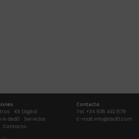
iones
Contacto
tros
Kit Digital
Tel.
+34 938 492 676
 in dsd0
Servicios
E-mail:
info@dsd0.com
Contacto