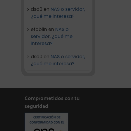
dsd0
en
NAS o servidor,
¿qué me interesa?
efoblin
en
NAS o
servidor, ¿qué me
interesa?
dsd0
en
NAS o servidor,
¿qué me interesa?
Comprometidos con tu
seguridad