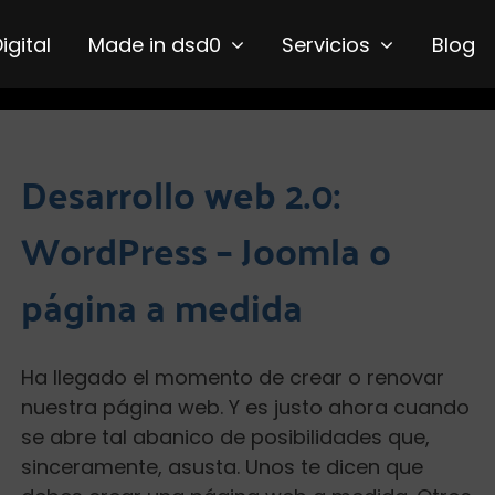
Digital
Made in dsd0
Servicios
Blog
Desarrollo web 2.0:
WordPress – Joomla o
página a medida
Ha llegado el momento de crear o renovar
nuestra página web. Y es justo ahora cuando
se abre tal abanico de posibilidades que,
sinceramente, asusta. Unos te dicen que