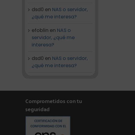
dsd0
en
NAS o servidor,
¿qué me interesa?
efoblin
en
NAS o
servidor, ¿qué me
interesa?
dsd0
en
NAS o servidor,
¿qué me interesa?
Comprometidos con tu
seguridad