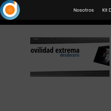
Saltar
al
Nosotros
Kit 
contenido
atura de
tátil