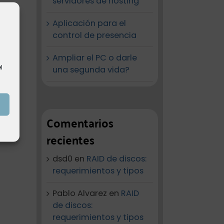
servidores de hosting
Aplicación para el
control de presencia
Ampliar el PC o darle
l
una segunda vida?
Comentarios
recientes
dsd0
en
RAID de discos:
requerimientos y tipos
Pablo Alvarez
en
RAID
de discos:
requerimientos y tipos