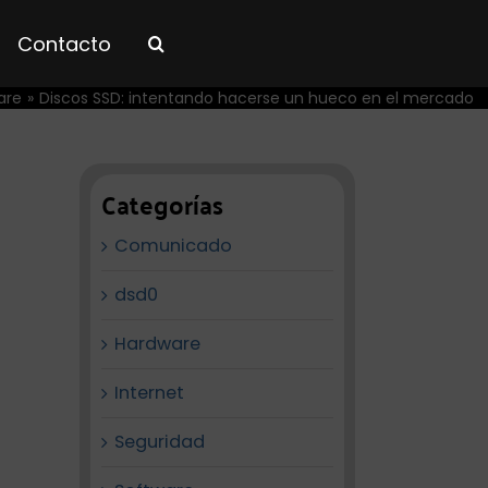
Contacto
are
Discos SSD: intentando hacerse un hueco en el mercado
Categorías
Comunicado
dsd0
Hardware
Internet
Seguridad