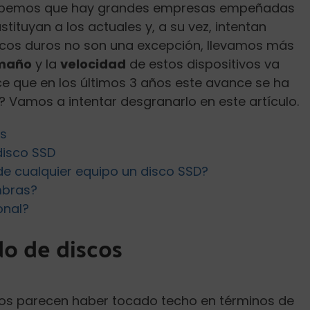
 Sabemos que hay grandes empresas empeñadas
ituyan a los actuales y, a su vez, intentan
iscos duros no son una excepción, llevamos más
maño
y la
velocidad
de estos dispositivos va
e que en los últimos 3 años este avance se ha
 Vamos a intentar desgranarlo en este artículo.
os
disco SSD
de cualquier equipo un disco SSD?
mbras?
onal?
o de discos
icos parecen haber tocado techo en términos de