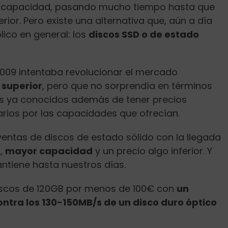
a capacidad, pasando mucho tiempo hasta que
ior. Pero existe una alternativa que, aún a día
lico en general: los
discos SSD o de estado
2009 intentaba revolucionar el mercado
i
superior
, pero que no sorprendía en términos
os ya conocidos además de tener precios
arios por las capacidades que ofrecían.
entas de discos de estado sólido con la llegada
o,
mayor capacidad
y un precio algo inferior. Y
ntiene hasta nuestros días.
scos de 120GB por menos de 100€ con
un
ntra los 130-150MB/s de un disco duro óptico