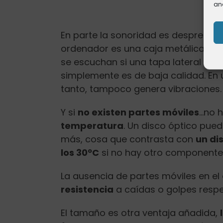
an
En parte la sonoridad es desprecia
ordenador es una caja metálica que
se escuchan si una tapa lateral est
simplemente es de baja calidad. En
tanto, tampoco genera vibraciones.
Y si
no existen partes móviles
…no h
temperatura
. Un disco óptico pue
más, cosa que contrasta con
un di
los 30ºC
si no hay otro componente q
La ausencia de partes móviles en el
resistencia
a caídas o golpes respec
El tamaño es otra ventaja añadida,