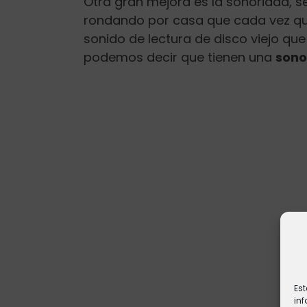
Otra gran mejora es la sonoridad, 
rondando por casa que cada vez qu
sonido de lectura de disco viejo qu
podemos decir que tienen una
sono
Est
inf